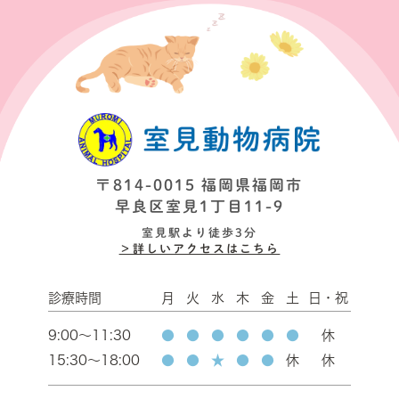
〒814-0015 福岡県福岡市
早良区室見1丁目11-9
室見駅より徒歩3分
＞詳しいアクセスはこちら
診療時間
月
火
水
木
金
土
日・祝
9:00～11:30
●
●
●
●
●
●
休
15:30～18:00
●
●
★
●
●
休
休