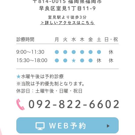
〒814-0015 福岡県福岡市
早良区室見1丁目11-9
室見駅より徒歩3分
＞詳しいアクセスはこちら
診療時間
月
火
水
木
金
土
日・祝
9:00～11:30
●
●
●
●
●
●
休
15:30～18:00
●
●
★
●
●
休
休
★
水曜午後は予約診療
※当院は予約優先制となります。
休診日：土曜午後・日曜・祝日