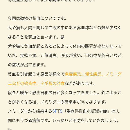
今回は動物の貧血についてです。
犬や猫も人間と同じで血液の中にある赤血球などの数が少なく
なることを貧血と言います。📗
犬や猫に貧血が起こることによって体内の酸素が少なくなって
いき、食欲不振、元気消失、呼吸が荒い、口の中が蒼白いなど
の症状が出てきます。
貧血を引き起こす原因は様々で
免疫疾患、慢性疾患、ノミ・ダ
ニなどの感染症、ネギ類の誤食
などがあります。
段々と暖かく散歩日和の日が多くなってきました。外に出るこ
とが多くなる程、ノミやダニの感染率が高くなります。
ノミ・ダニから感染する
SFTS
『重症熱性血小板減少症』
は人
間にもうつる病気です。しっかりと予防をしていきましょう。
🐾