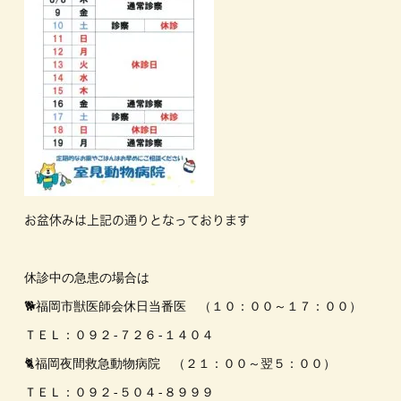
お盆休みは上記の通りとなっております
休診中の急患の場合は

🐕福岡市獣医師会休日当番医　（１０：００～１７：００）

ＴＥＬ：０９２-７２６-１４０４

🐈福岡夜間救急動物病院　（２１：００～翌５：００）

ＴＥＬ：０９２-５０４-８９９９
