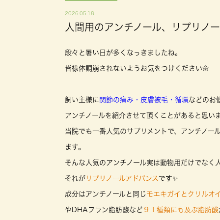
2026.05.18
人間用のアンチノール、リプリノー
段々と暑い日が多くなっきましたね。
皆様体調崩されないようお気をつけください🌼
飼い主様に
関節の痛み・皮膚被毛・循環
などのお
アンチノールを紹介させて頂くことがあると思いま
当院でも一番人気のサプリメントで、アンチノー
ます。
そんな人気のアンチノール実は動物用だけでなく
それが
リプリノールアドバンス
です✨
成分はアンチノールと同じ
モエキガイとクリルオ
やDHAフラン脂肪酸など
９１種類にも及ぶ脂肪酸