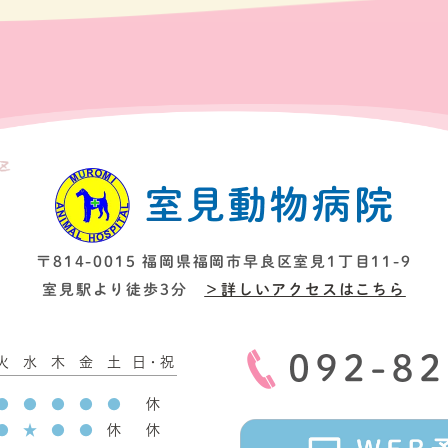
〒814-0015 福岡県福岡市
早良区室見1丁目11-9
室見駅より徒歩3分
＞詳しいアクセスはこちら
火
水
木
金
土
日・祝
●
●
●
●
●
休
●
★
●
●
休
休