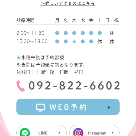
＞詳しいアクセスはこちら
診療時間
月
火
水
木
金
土
日・祝
9:00～11:30
●
●
●
●
●
●
休
15:30～18:00
●
●
★
●
●
休
休
★
水曜午後は予約診療
※当院は予約優先制となります。
休診日：土曜午後・日曜・祝日