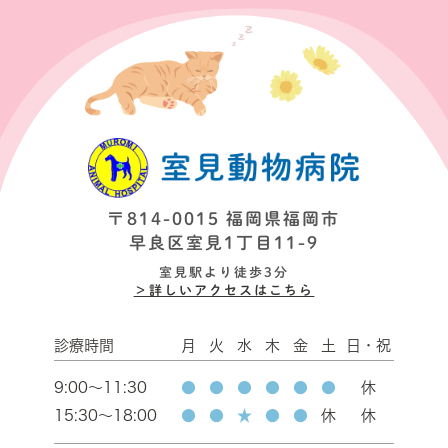
〒814-0015 福岡県福岡市
早良区室見1丁目11-9
室見駅より徒歩3分
＞詳しいアクセスはこちら
診療時間
月
火
水
木
金
土
日・祝
9:00～11:30
●
●
●
●
●
●
休
15:30～18:00
●
●
★
●
●
休
休