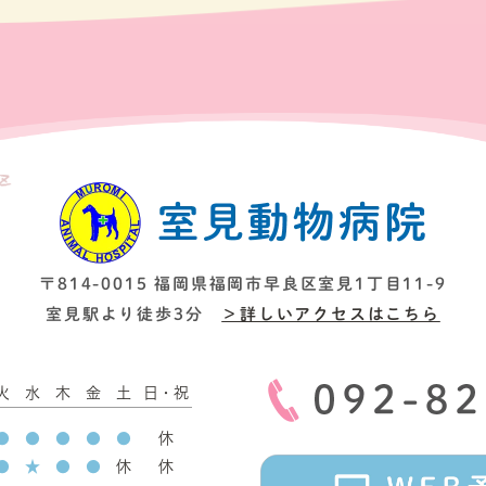
〒814-0015 福岡県福岡市
早良区室見1丁目11-9
室見駅より徒歩3分
＞詳しいアクセスはこちら
火
水
木
金
土
日・祝
●
●
●
●
●
休
●
★
●
●
休
休